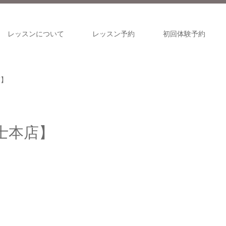
レッスンについて
レッスン予約
初回体験予約
店】
士本店】