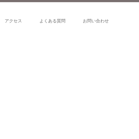
アクセス
よくある質問
お問い合わせ