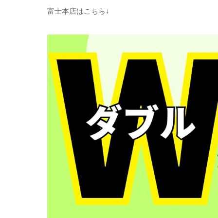
富士本店はこちら↓