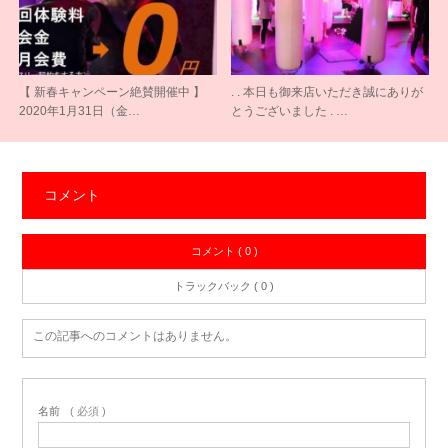
【 新春キャンペーン絶賛開催中 】
. . 本日も御来店いただき誠にありが
2020年1月31日（金…
とうございました . …
コメント
コメント ( 0 )
トラックバック ( 0 )
この記事へのコメントはありません。
名前
( 必須 )