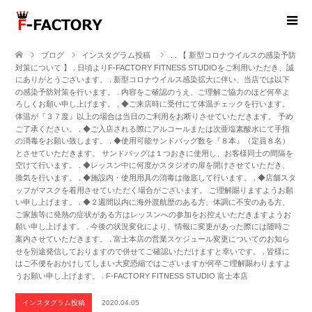
ブログ
インスタグラム投稿
. . 【 新型コロナウイルスの感染予防
対策について 】 . 日頃よりF-FACTORY FITNESS STUDIOをご利用いただき、誠
にありがとうございます。 . 新型コロナウイルス感染拡大に伴い、当店では以下
の感染予防対策を行います。 . 内容をご確認のうえ、ご理解ご協力のほど何卒よ
ろしくお願い申し上げます。 . ◆ご来店時に受付にて体温チェックを行います。
体温が『３７度』以上の場合は当日のご利用をお断りさせていただきます。 予め
ご了承ください。 . ◆ご入店される際にアルコールまたは次亜塩素酸水にて手指
の消毒をお願い致します。 . ◆使用可能サンドバッグ数を『８本』（定員８名）
とさせていただきます。 サンドバッグは１つおきに使用し、お客様同士の間隔を
空けて行います。 . ◆レッスン中に何度かスタジオの扉を開けさせていただき、
換気を行います。 . ◆施設内・使用用具の消毒は徹底して行います。 . ◆店舗スタ
ッフがマスクを着用させていただく場合がございます。 ご理解賜りますようお願
い申し上げます。 . ◆２週間以内に海外渡航歴のある方、体調に不安のある方、
ご家族等に発熱の症状がある方はレッスンへの参加をお控えいただきますようお
願い申し上げます。 . 今後の状況変化により、情報に変更があった際には随時ご
案内させていただきます。 . 富士本店の営業スケジュール変更についてのお知ら
せを別途発信しておりますので併せてご確認いただけますと幸いです。 . 皆様に
はご不便をおかけしてしまい大変恐縮ではございますが何卒ご理解賜わりますよ
うお願い申し上げます。 . F-FACTORY FITNESS STUDIO 富士本店
インスタグラム投稿
2020.04.05