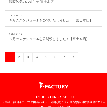
臨時休業のお知らせ-富士本店-
2024.05.17
６月のスケジュールを公開いたしました！【富士本店】
2024.04.19
５月のスケジュールを公開致しました！【富士本店】
1
2
3
4
5
6
7
F-FACTORY FITNESS STUDIO
（本社）静岡県富士市依田橋770-5 （静岡鷹匠店）静岡県静岡市葵区鷹匠2丁目