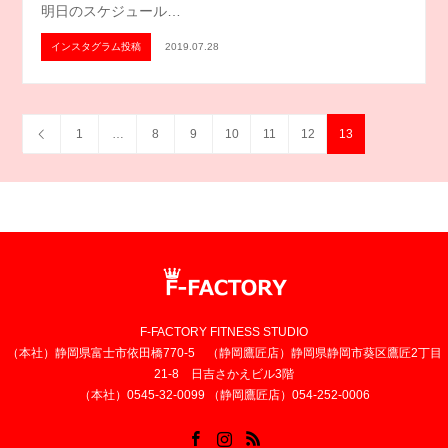
明日のスケジュール…
インスタグラム投稿
2019.07.28
1
…
8
9
10
11
12
13
F-FACTORY FITNESS STUDIO
（本社）静岡県富士市依田橋770-5 （静岡鷹匠店）静岡県静岡市葵区鷹匠2丁目
21-8 日吉さかえビル3階
（本社）0545-32-0099 （静岡鷹匠店）054-252-0006
Facebook
Instagram
RSS