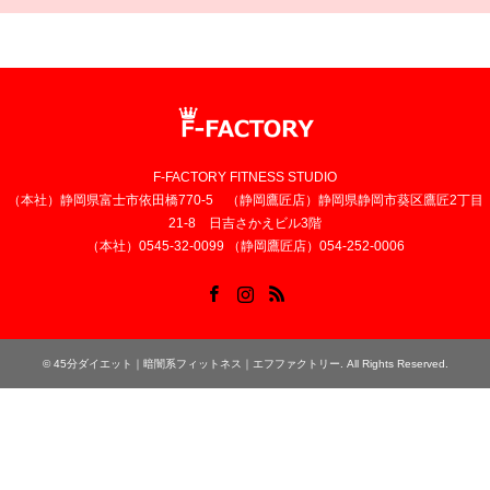
F-FACTORY FITNESS STUDIO
（本社）静岡県富士市依田橋770-5 （静岡鷹匠店）静岡県静岡市葵区鷹匠2丁目
21-8 日吉さかえビル3階
（本社）0545-32-0099 （静岡鷹匠店）054-252-0006
Facebook
Instagram
RSS
©
45分ダイエット｜暗闇系フィットネス｜エフファクトリー
. All Rights Reserved.