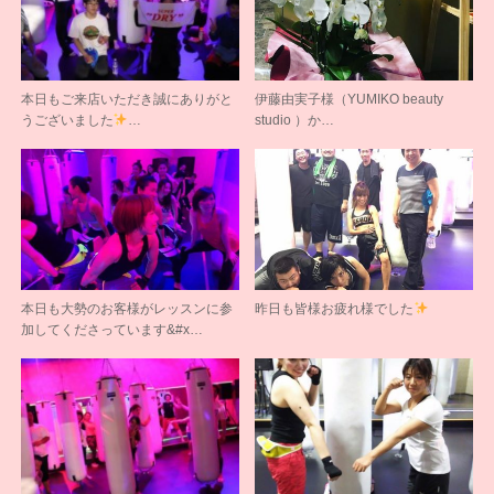
本日もご来店いただき誠にありがと
伊藤由実子様（YUMIKO beauty
うございました
…
studio ）か…
本日も大勢のお客様がレッスンに参
昨日も皆様お疲れ様でした
加してくださっています&#x…