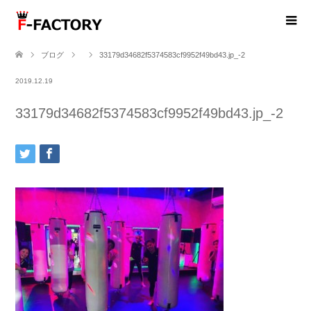
ブログ
33179d34682f5374583cf9952f49bd43.jp_-2
2019.12.19
33179d34682f5374583cf9952f49bd43.jp_-2