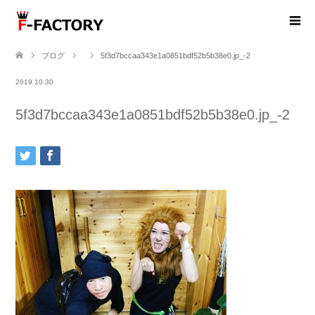
ブログ
5f3d7bccaa343e1a0851bdf52b5b38e0.jp_-2
2019.10.30
5f3d7bccaa343e1a0851bdf52b5b38e0.jp_-2