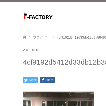
ブログ
4cf9192d5412d33db12b3a58483
2019.10.01
4cf9192d5412d33db12b3
Tweet
Share