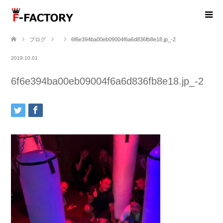
ブログ
6f6e394ba00eb09004f6a6d836fb8e18.jp_-2
2019.10.01
6f6e394ba00eb09004f6a6d836fb8e18.jp_-2