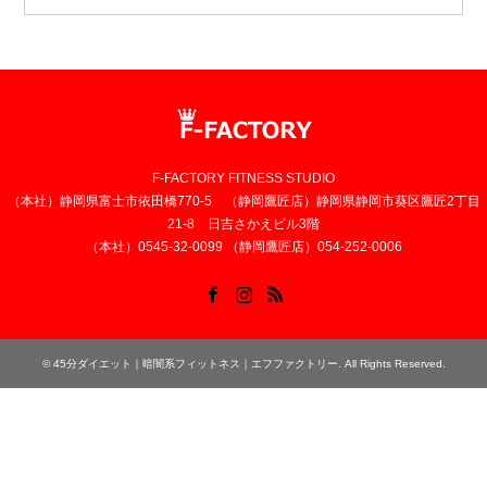
F-FACTORY FITNESS STUDIO
（本社）静岡県富士市依田橋770-5 （静岡鷹匠店）静岡県静岡市葵区鷹匠2丁目
21-8 日吉さかえビル3階
（本社）0545-32-0099 （静岡鷹匠店）054-252-0006
Facebook
Instagram
RSS
©
45分ダイエット｜暗闇系フィットネス｜エフファクトリー
. All Rights Reserved.