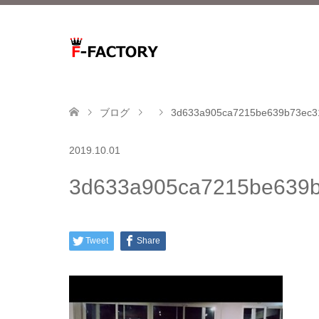
ブログ
3d633a905ca7215be639b73ec31
2019.10.01
3d633a905ca7215be639b
Tweet
Share