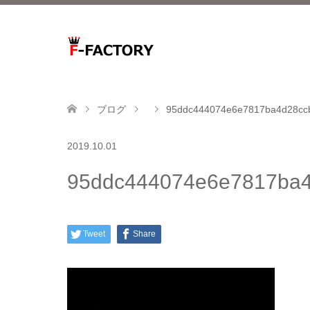
ブログ
95ddc444074e6e7817ba4d28ccb
2019.10.01
95ddc444074e6e7817ba4d
Tweet
Share