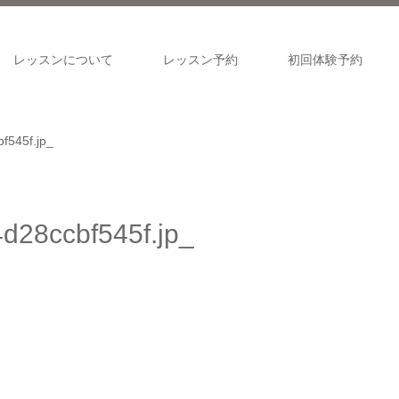
レッスンについて
レッスン予約
初回体験予約
f545f.jp_
28ccbf545f.jp_