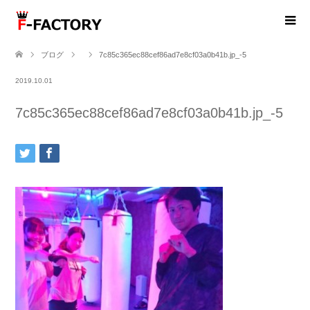
ブログ
7c85c365ec88cef86ad7e8cf03a0b41b.jp_-5
2019.10.01
7c85c365ec88cef86ad7e8cf03a0b41b.jp_-5