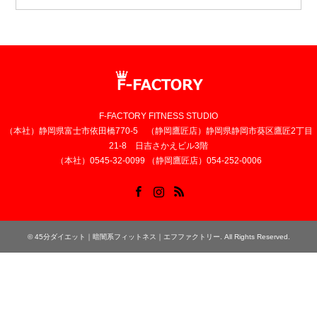
F-FACTORY FITNESS STUDIO
（本社）静岡県富士市依田橋770-5 （静岡鷹匠店）静岡県静岡市葵区鷹匠2丁目
21-8 日吉さかえビル3階
（本社）0545-32-0099 （静岡鷹匠店）054-252-0006
Facebook
Instagram
RSS
©
45分ダイエット｜暗闇系フィットネス｜エフファクトリー
. All Rights Reserved.