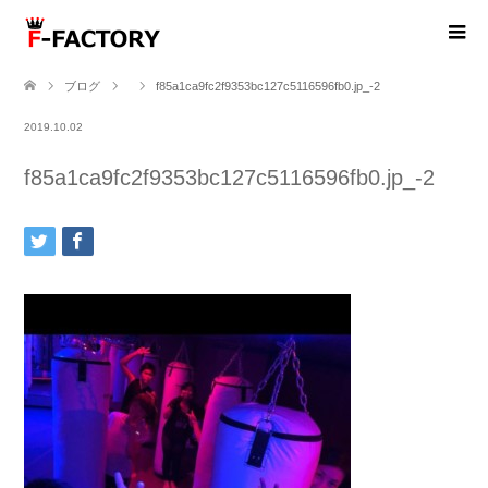
ブログ
f85a1ca9fc2f9353bc127c5116596fb0.jp_-2
2019.10.02
f85a1ca9fc2f9353bc127c5116596fb0.jp_-2