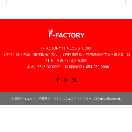
F-FACTORY FITNESS STUDIO
（本社）静岡県富士市依田橋770-5 （静岡鷹匠店）静岡県静岡市葵区鷹匠2丁目
21-8 日吉さかえビル3階
（本社）0545-32-0099 （静岡鷹匠店）054-252-0006
Facebook
Instagram
RSS
©
45分ダイエット｜暗闇系フィットネス｜エフファクトリー
. All Rights Reserved.