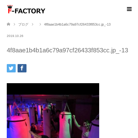
ブログ
4f8aae1b4b1a6c79a97cf26433f853cc.jp_-13
2019.10.26
4f8aae1b4b1a6c79a97cf26433f853cc.jp_-13