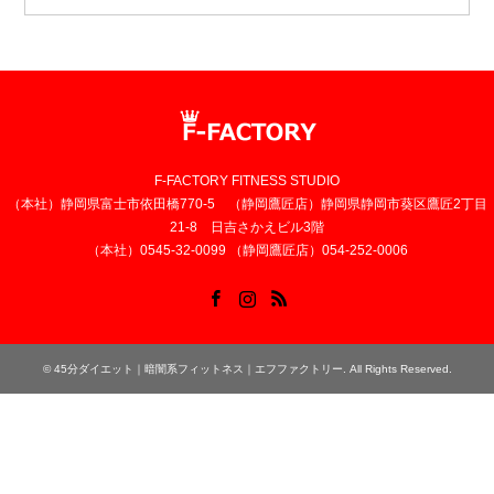
F-FACTORY FITNESS STUDIO
（本社）静岡県富士市依田橋770-5 （静岡鷹匠店）静岡県静岡市葵区鷹匠2丁目
21-8 日吉さかえビル3階
（本社）0545-32-0099 （静岡鷹匠店）054-252-0006
Facebook
Instagram
RSS
©
45分ダイエット｜暗闇系フィットネス｜エフファクトリー
. All Rights Reserved.