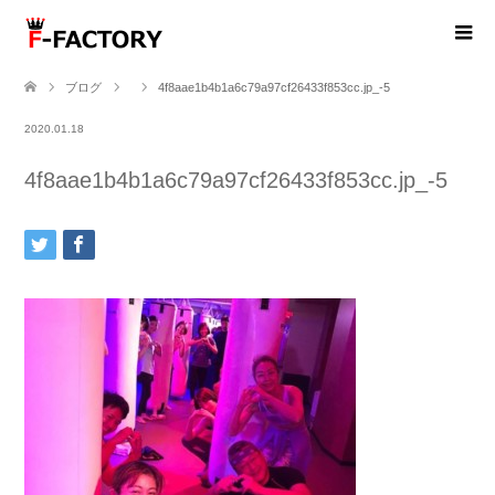
ブログ
4f8aae1b4b1a6c79a97cf26433f853cc.jp_-5
2020.01.18
4f8aae1b4b1a6c79a97cf26433f853cc.jp_-5