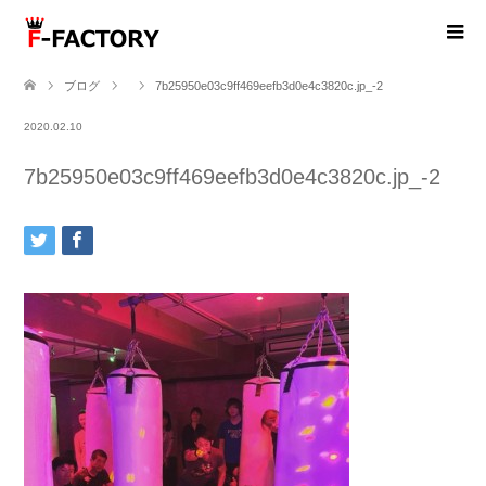
ブログ
7b25950e03c9ff469eefb3d0e4c3820c.jp_-2
2020.02.10
7b25950e03c9ff469eefb3d0e4c3820c.jp_-2