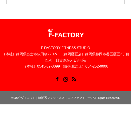
F-FACTORY FITNESS STUDIO
（本社）静岡県富士市依田橋770-5 （静岡鷹匠店）静岡県静岡市葵区鷹匠2丁目
21-8 日吉さかえビル3階
（本社）0545-32-0099 （静岡鷹匠店）054-252-0006
Facebook
Instagram
RSS
©
45分ダイエット｜暗闇系フィットネス｜エフファクトリー
. All Rights Reserved.