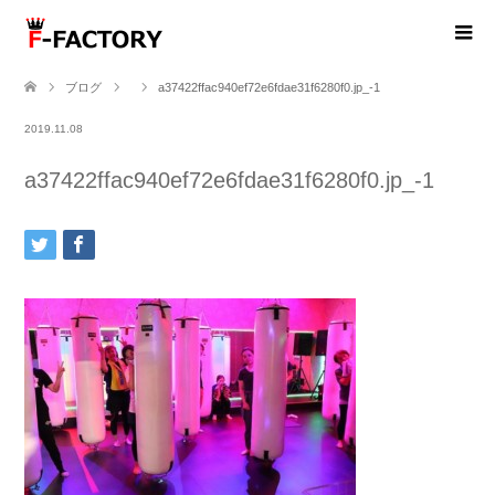
ブログ
a37422ffac940ef72e6fdae31f6280f0.jp_-1
2019.11.08
a37422ffac940ef72e6fdae31f6280f0.jp_-1