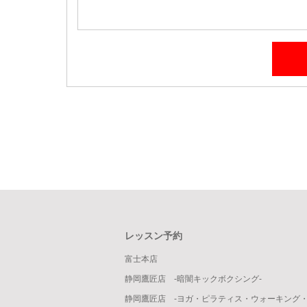
レッスン予約
富士本店
静岡鷹匠店 -暗闇キックボクシング-
静岡鷹匠店 -ヨガ・ピラティス・ウォーキング