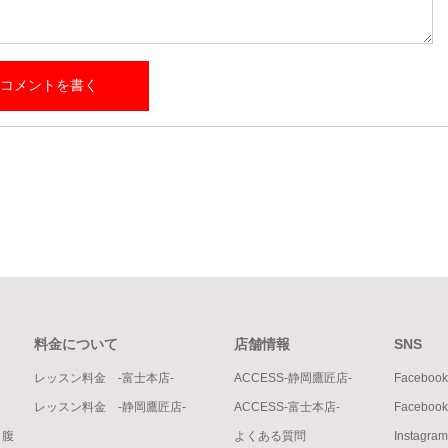
料金について
店舗情報
SNS
レッスン料金 -富士本店-
ACCESS-静岡鷹匠店-
Facebo
レッスン料金 -静岡鷹匠店-
ACCESS-富士本店-
Faceb
・腹
よくある質問
Instag