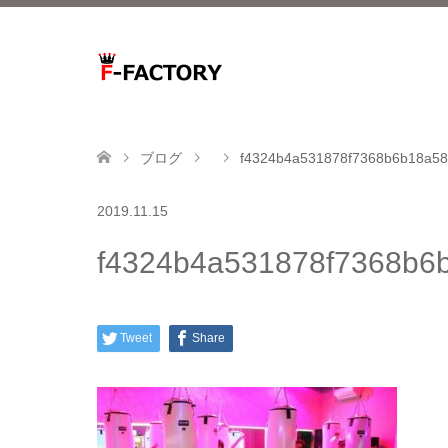
ブログ
f4324b4a531878f7368b6b18a58f
2019.11.15
f4324b4a531878f7368b6b
Tweet
Share