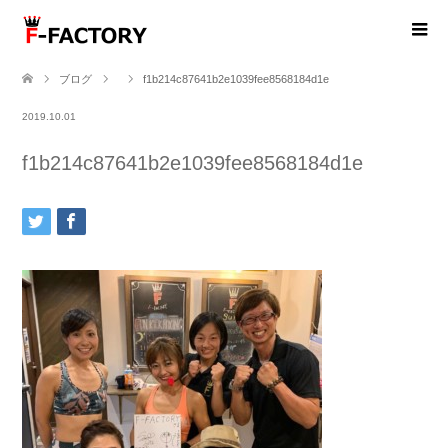
ブログ
f1b214c87641b2e1039fee8568184d1e
2019.10.01
f1b214c87641b2e1039fee8568184d1e