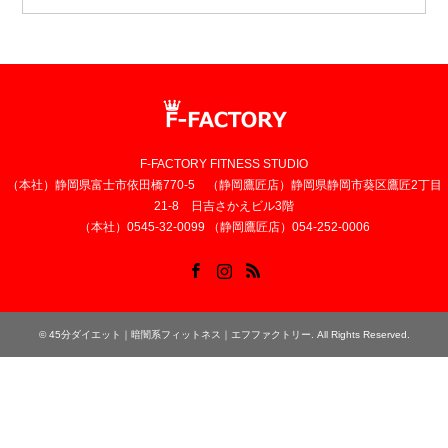
F-FACTORY FITNESS STUDIO
（本社）静岡県富士市依田橋770-5 （静岡鷹匠店）静岡県静岡市葵区鷹匠2丁目
21-8 日吉さかえビル3階
（本社）0545-32-0099 （静岡鷹匠店）054-252-0006
Facebook
Instagram
RSS
©
45分ダイエット｜暗闇系フィットネス｜エフファクトリー
. All Rights Reserved.