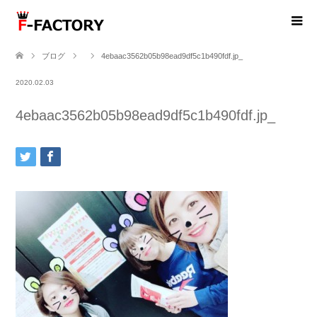
ブログ
4ebaac3562b05b98ead9df5c1b490fdf.jp_
2020.02.03
4ebaac3562b05b98ead9df5c1b490fdf.jp_