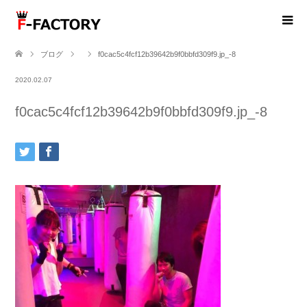
ブログ
f0cac5c4fcf12b39642b9f0bbfd309f9.jp_-8
2020.02.07
f0cac5c4fcf12b39642b9f0bbfd309f9.jp_-8