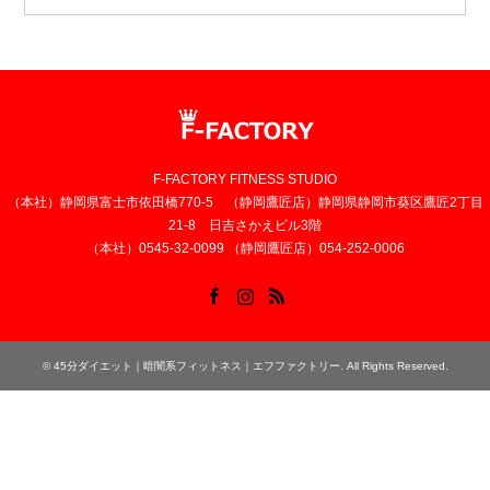
F-FACTORY FITNESS STUDIO
（本社）静岡県富士市依田橋770-5 （静岡鷹匠店）静岡県静岡市葵区鷹匠2丁目
21-8 日吉さかえビル3階
（本社）0545-32-0099 （静岡鷹匠店）054-252-0006
Facebook
Instagram
RSS
©
45分ダイエット｜暗闇系フィットネス｜エフファクトリー
. All Rights Reserved.