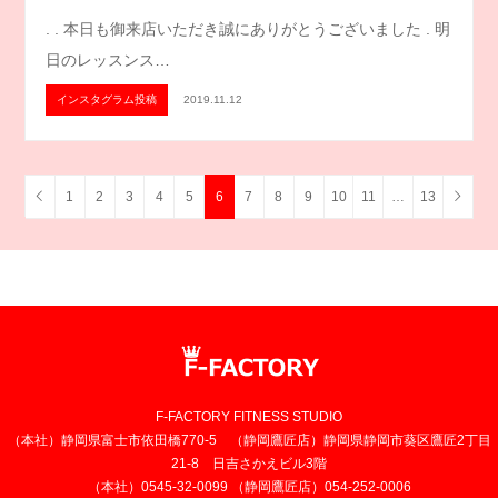
. . 本日も御来店いただき誠にありがとうございました . 明
日のレッスンス…
インスタグラム投稿
2019.11.12
1
2
3
4
5
6
7
8
9
10
11
…
13
F-FACTORY FITNESS STUDIO
（本社）静岡県富士市依田橋770-5 （静岡鷹匠店）静岡県静岡市葵区鷹匠2丁目
21-8 日吉さかえビル3階
（本社）0545-32-0099 （静岡鷹匠店）054-252-0006